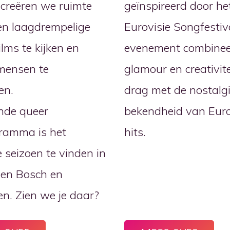
creëren we ruimte
geïnspireerd door he
en laagdrempelige
Eurovisie Songfestiva
ilms te kijken en
evenement combinee
mensen te
glamour en creativit
en.
drag met de nostalg
ende queer
bekendheid van Euro
ramma is het
hits.
seizoen te vinden in
Den Bosch en
n. Zien we je daar?