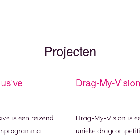
Projecten
lusive
Drag-My-Visio
sive is een reizend
Drag-My-Vision is e
ilmprogramma.
unieke dragcompetit